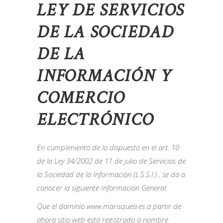
LEY DE SERVICIOS
DE LA SOCIEDAD
DE LA
INFORMACIÓN Y
COMERCIO
ELECTRÓNICO
En cumplimiento de lo dispuesto en el art. 10
de la Ley 34/2002 de 11 de julio de Servicios de
la Sociedad de la Información (L.S.S.I.) , se da a
conocer la siguiente Información General:
Que el dominio www.marisquea.es a partir de
ahora sitio web está registrado a nombre